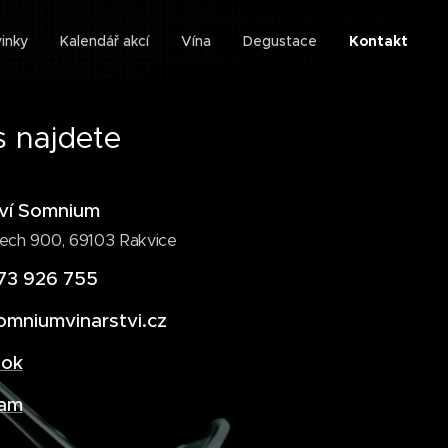
inky
Kalendář akcí
Vína
Degustace
Kontakt
 najdete
tví Somnium
ech 900, 69103 Rakvice
73 926 755
omniumvinarstvi.cz
ook
ram