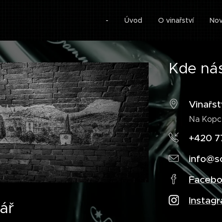
-
Úvod
O vinařství
Nov
Kde nás
Vinařs
Na Kopc
+420 7
info@s
Faceb
Instag
ář