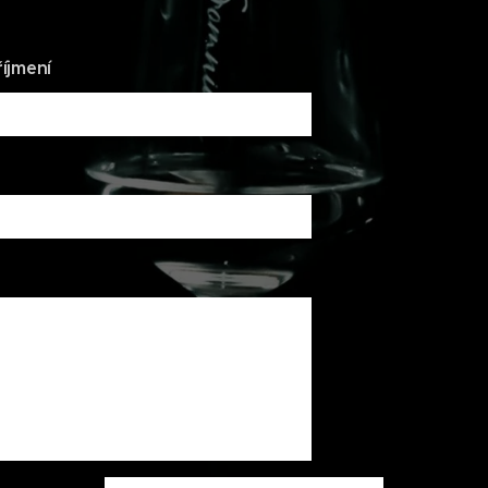
íjmení