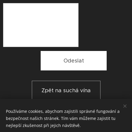
Odeslat
Zpět na suchá vína
Používáme cookies, abychom zajistili správné fungování a
bezpečnost našich stránek. Tím vám můžeme zajistit tu
Kontakt
+420 773 926 755, nejrychleji reagujeme na WhatsApp
nejlepší zkušenost při jejich návštěvě.
Stránky jsou určeny osobám starším 18 let!