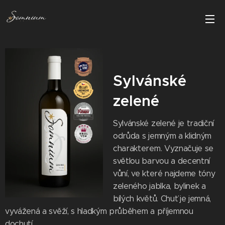
Sylvánské
zelené
Sylvánské zelené je tradiční
odrůda s jemným a klidným
charakterem. Vyznačuje se
světlou barvou a decentní
vůní, ve které najdeme tóny
zeleného jablka, bylinek a
bílých květů. Chuť je jemná,
vyvážená a svěží, s hladkým průběhem a příjemnou
dochutí.